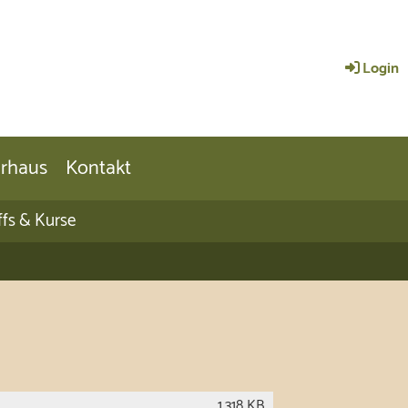
Login
urhaus
Kontakt
ffs & Kurse
1.318 KB